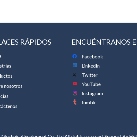
LACES RÁPIDOS
ENCUÉNTRANOS 
a
Facebook
LinkedIn
strias
Twitter
ductos
YouTube
e nosotros
Instagram
cias
tumblr
táctenos
Mechnical Equipment Co., Ltd.All rights reserved. Support By
Hyt