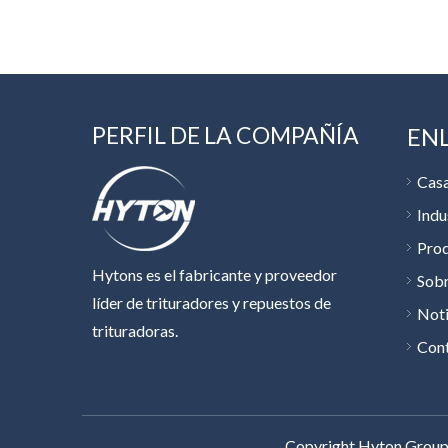
PERFIL DE LA COMPAÑÍA
EN
Cas
Indu
Pro
Hytons es el fabricante y proveedor
Sobr
líder de trituradores y repuestos de
Noti
trituradoras.
Con
Copyright Hyton Group 