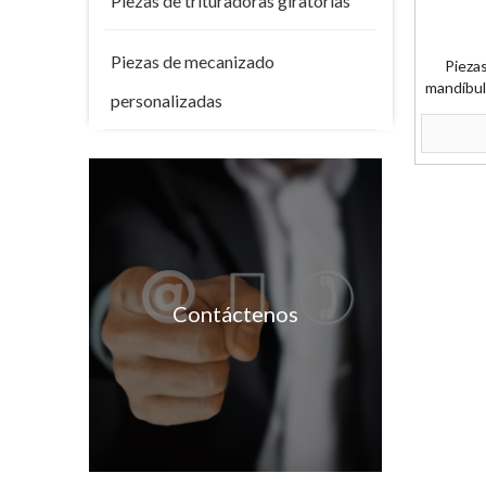
Piezas de trituradoras giratorias
Piezas de mecanizado
Pieza
mandíbul
personalizadas
de m
Contáctenos