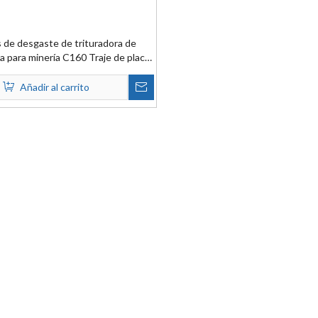
s de desgaste de trituradora de
a para minería C160 Traje de placa
ejilla Piezas de trituradora de
mandíbula Nordberg
Añadir al carrito