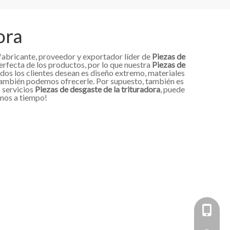
ora
fabricante, proveedor y exportador líder de
Piezas de
erfecta de los productos, por lo que nuestra
Piezas de
odos los clientes desean es diseño extremo, materiales
e también podemos ofrecerle. Por supuesto, también es
s servicios
Piezas de desgaste de la trituradora
, puede
mos a tiempo!
+86 153