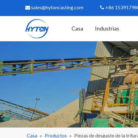
sales@hytoncasting.com
+86 15391798


Casa
Industrias
Casa
»
Productos
»
Piezas de desgaste de la tritu