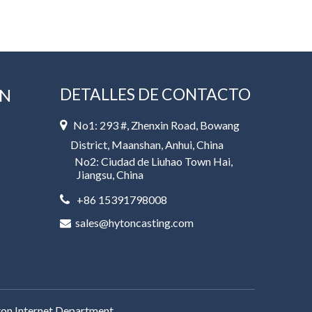
DETALLES DE CONTACTO
EN
No1: 293 #, Zhenxin Road, Bowang

District, Maanshan, Anhui, China
No2: Ciudad de Liuhao Town Hai,
Jiangsu, China
+86 15391798008

sales@hytoncasting.com

on Internet Department