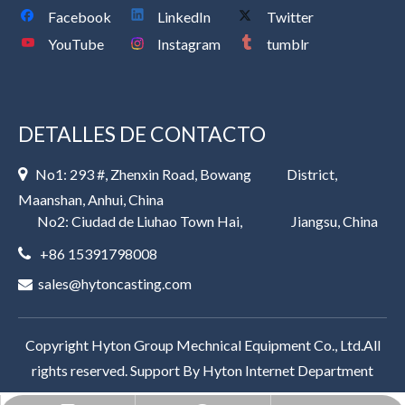
Facebook
LinkedIn
Twitter
YouTube
Instagram
tumblr
DETALLES DE CONTACTO
No1: 293 #, Zhenxin Road, Bowang District,

Maanshan, Anhui, China
No2: Ciudad de Liuhao Town Hai, Jiangsu, China
+86 15391798008

sales@hytoncasting.com

Copyright Hyton Group Mechnical Equipment Co., Ltd.All
rights reserved. Support By
Hyton Internet Department