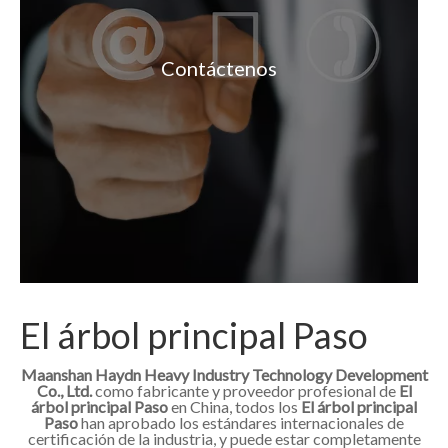
Contáctenos
El árbol principal Paso
Maanshan Haydn Heavy Industry Technology Development
Co., Ltd.
como fabricante y proveedor profesional de
El
árbol principal Paso
en China, todos los
El árbol principal
Paso
han aprobado los estándares internacionales de
certificación de la industria, y puede estar completamente