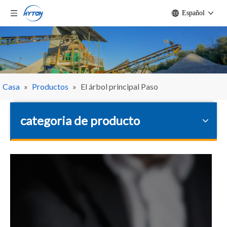
Español
Casa
»
Productos
»
El árbol principal Paso
categoria de producto